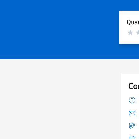
Quan
Valuta d
Valuta
Va
Co