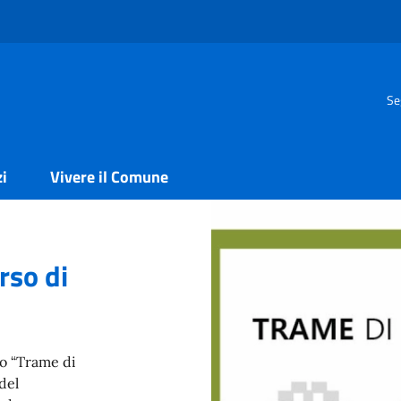
Se
zi
Vivere il Comune
rso di
to “Trame di
del