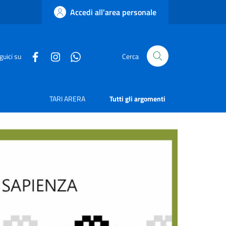
Accedi all'area personale
guici su
Cerca
TARI ARERA
Tutti gli argomenti