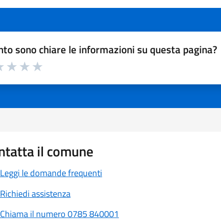
to sono chiare le informazioni su questa pagina?
a 1 a 5 stelle la pagina
 1 stelle su 5
luta 2 stelle su 5
Valuta 3 stelle su 5
Valuta 4 stelle su 5
Valuta 5 stelle su 5
ntatta il comune
Leggi le domande frequenti
Richiedi assistenza
Chiama il numero 0785 840001