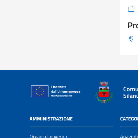
Pr
Comu
Silan
AMMINISTRAZIONE
CATEGOR
Organi di governo
Anagrafe