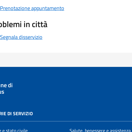
Prenotazione appuntamento
oblemi in città
Segnala disservizio
ne di
us
IE DI SERVIZIO
 e stato civile
Salute, benessere e assistenza