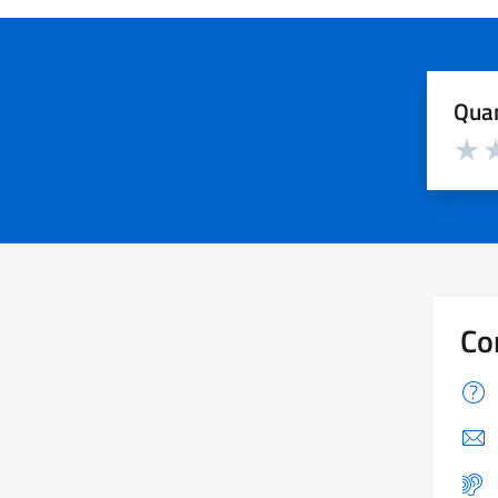
Quan
Valuta d
Valuta
Va
Co