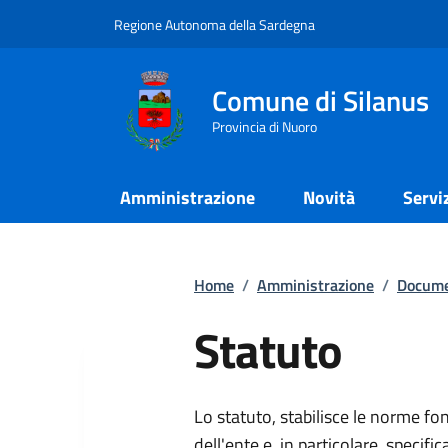
Regione Autonoma della Sardegna
Comune di Silanus
Provincia di Nuoro
Amministrazione
Novità
Servi
Home
/
Amministrazione
/
Docume
Statuto
Lo statuto, stabilisce le norme f
dell'ente e, in particolare, specific