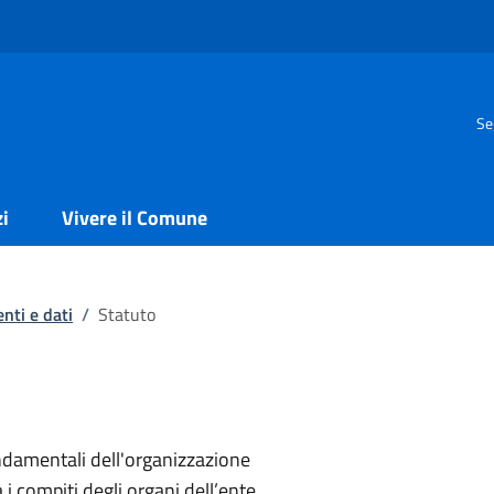
Se
zi
Vivere il Comune
nti e dati
/
Statuto
ondamentali dell'organizzazione
a i compiti degli organi dell’ente.