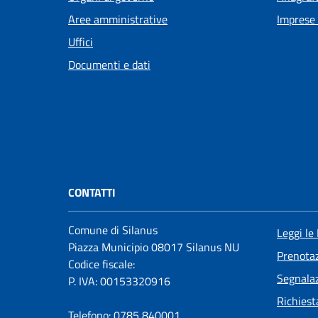
Aree amministrative
Imprese
Uffici
Documenti e dati
CONTATTI
Comune di Silanus
Leggi le
Piazza Municipio 08017 Silanus NU
Prenota
Codice fiscale:
Segnalaz
P. IVA: 00153320916
Richiest
Telefono:
0785 840001