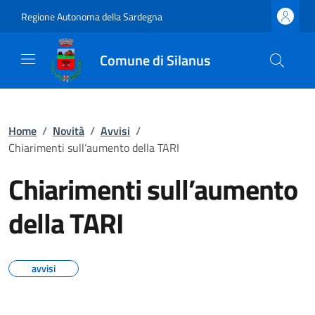
Regione Autonoma della Sardegna
Comune di Silanus
Home
/
Novità
/
Avvisi
/
Chiarimenti sull’aumento della TARI
Chiarimenti sull’aumento
della TARI
avvisi