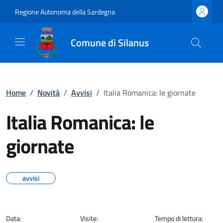
Regione Autonoma della Sardegna
Comune di Silanus
Home
/
Novità
/
Avvisi
/
Italia Romanica: le giornate
Italia Romanica: le
giornate
avvisi
Data:
Visite:
Tempo di lettura: