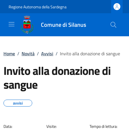
Regione Autonoma della Sardegna
Comune di Silanus
Home
/
Novità
/
Avvisi
/
Invito alla donazione di sangue
Invito alla donazione di
sangue
avvisi
Data:
Visite:
Tempo di lettura: