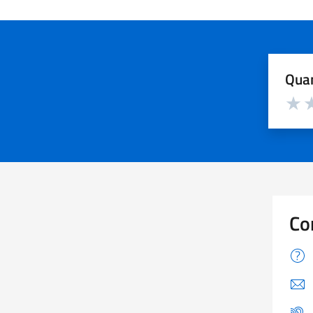
Quan
Valuta d
Valuta
Va
Co