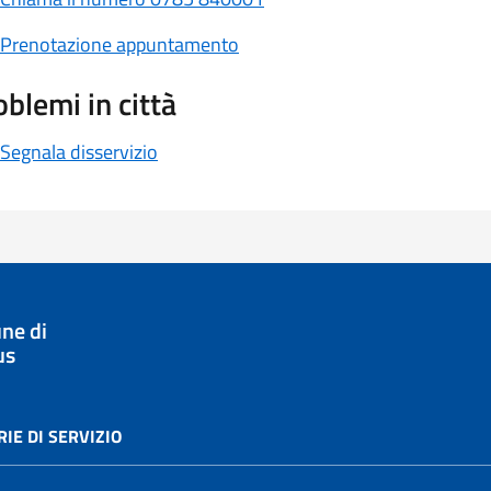
Prenotazione appuntamento
oblemi in città
Segnala disservizio
ne di
us
IE DI SERVIZIO