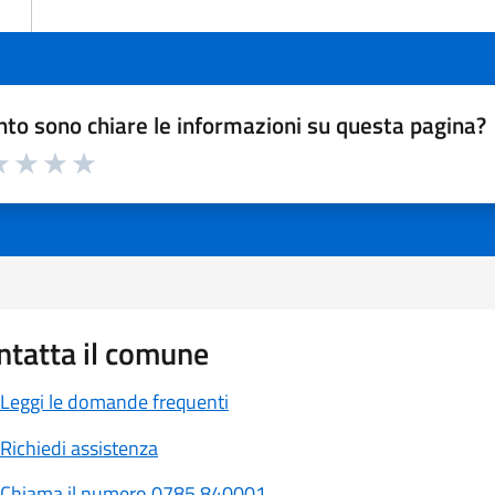
to sono chiare le informazioni su questa pagina?
a 1 a 5 stelle la pagina
 1 stelle su 5
luta 2 stelle su 5
Valuta 3 stelle su 5
Valuta 4 stelle su 5
Valuta 5 stelle su 5
ntatta il comune
Leggi le domande frequenti
Richiedi assistenza
Chiama il numero 0785 840001