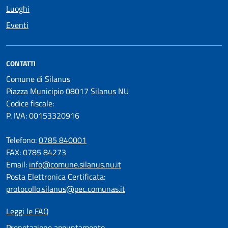
Luoghi
Eventi
CONTATTI
Comune di Silanus
Piazza Municipio 08017 Silanus NU
Codice fiscale:
P. IVA: 00153320916
Telefono:
0785 840001
FAX: 0785 84273
Email:
info@comune.silanus.nu.it
Posta Elettronica Certificata:
protocollo.silanus@pec.comunas.it
Leggi le FAQ
Prenotazione appuntamento