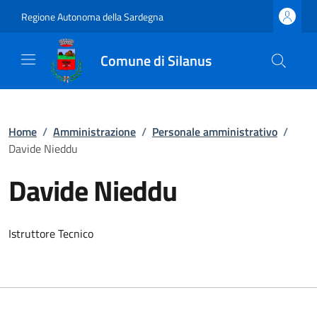
Regione Autonoma della Sardegna
Comune di Silanus
Home
/
Amministrazione
/
Personale amministrativo
/
Davide Nieddu
Davide Nieddu
Istruttore Tecnico